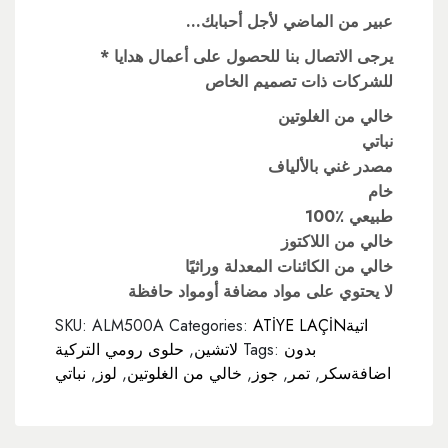
…عبير من الماضي لأجل أحبابك
* يرجى الاتصال بنا للحصول على أعمال هدايا
للشركات ذات تصميم الخاص
خالي من الغلوتين
نباتي
مصدر غني بالألياف
خام
100٪ طبيعي
خالي من اللاكتوز
خالي من الكائنات المعدلة وراثيًا
لا يحتوي على مواد مضافة أومواد حافظة
ATİYE LAÇİNاتية
Categories:
ALM500A
SKU:
بدون
Tags:
لاتشين
,
حلوى رومي التركية
اضافةسكر
,
تمر
,
جوز
,
خالي من الغلوتين
,
لوز
,
نباتي