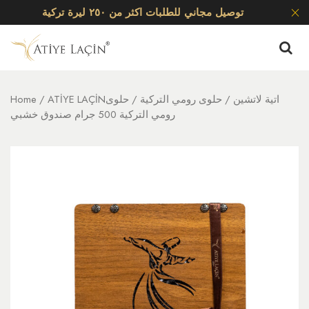
توصيل مجاني للطلبات اكثر من ٢٥٠ ليرة تركية
ATİYE LAÇİNاتية لاتشين
/
حلوى رومي التركية
/ حلوى
/
Home
رومي التركية 500 جرام صندوق خشبي