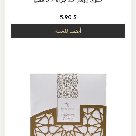
حلوى رومي 25 جرام × 6 قطع
5.90 $
أضف للسلة