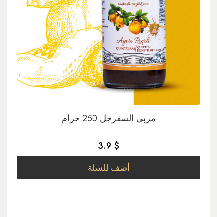
مربى السفرجل 250 جرام
3.9 $
أضف للسلة