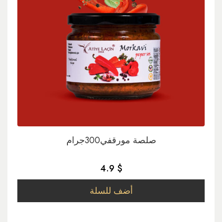
صلصة مورقفي300جرام
4.9 $
أضف للسلة