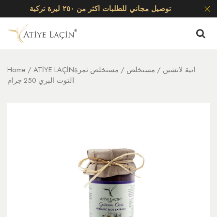
توصيل مجاني للطلبات اكثر من ٢٥٠ ليرة تركية
ATİYE LAÇİNاتية لاتشين
/
مستخلص
/ مستخلص ثمرة
/
Home
التوت البري 250 جرام