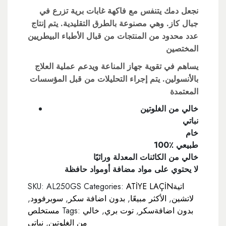
نجعل دمك يتنفس مع فاكهة غابات برية تزرع في
جبال كاز. وهي مصنوعة بالطرق التقليدية. يتم إنتاج
عدد محدود من المنتجات من قبال الأطباء البيطريين
المختصين
يساهم في تقوية جهاز المناعة ويدعم عملية العلاج
بالأنسولين. يتم إجراء التحليلات من قبل المؤسسات
المعتمدة
خالي من الغلوتين
نباتي
خام
100٪ طبيعي
خالي من الكائنات المعدلة وراثيًا
لا يحتوي على مواد مضافة أومواد حافظة
ATİYE LAÇİNاتية
Categories:
AL250GS
SKU:
لاتشين
,
الأكثر مبيعًا
,
بدون اضافة سكر
,
سوبرفوود
,
بدون اضافةسكر
,
توت بري
,
خالي
Tags:
مستخلص
من الغلوتين
,
نباتي