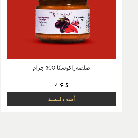
صلصةزاكوسكا 300 جرام
4.9 $
أضف للسلة