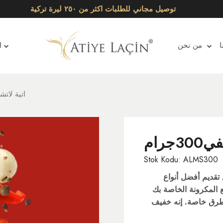
توصيل مجاني للطلبات اكثر من ٢٥٠ ليرة تركية
ا
من نحن
ا
ATİYE LAÇİNاتية ل
رام
Stok Kodu: ALMS300
تقديم أفضل أنواع
ع المكرونة الخاصة بك
بطرق خاصة. إنه خفيف