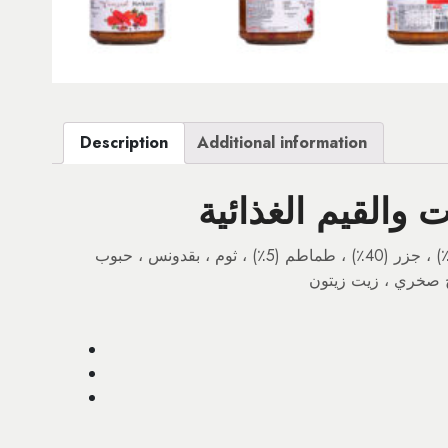
Description
Additional information
 والقيم الغذائية
فلفل الكابيا (40٪) ، جزر (40٪) ، طماطم (5٪) ، ثوم ، بقدونس ، حبوب
ح صخري ، زيت زيتون