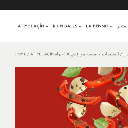
لمتجر
LA BENNO
RICH BALLS
ATİYE LAÇİN
اتشين
/
الصلصات
/ صلصة مورقفي300جرام
/
Home