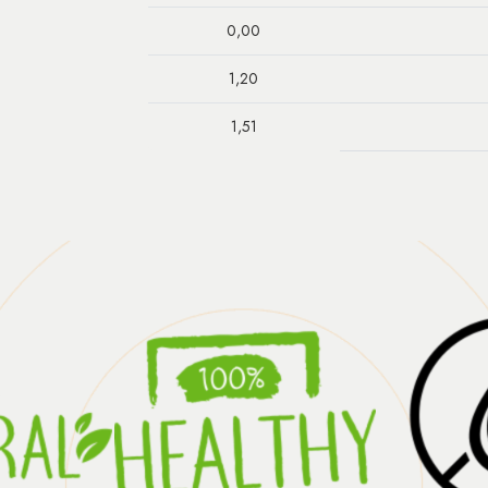
0,00
1,20
1,51