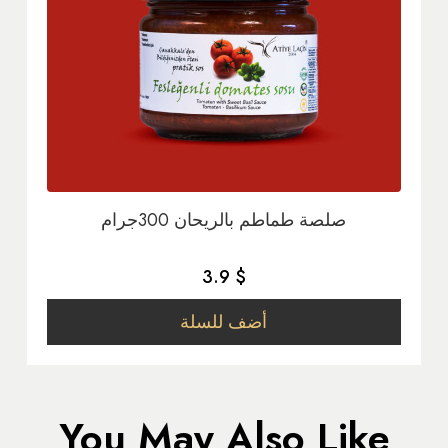
صلصة طماطم بالريحان 300جرام
3.9 $
أضف للسلة
You May Also Like