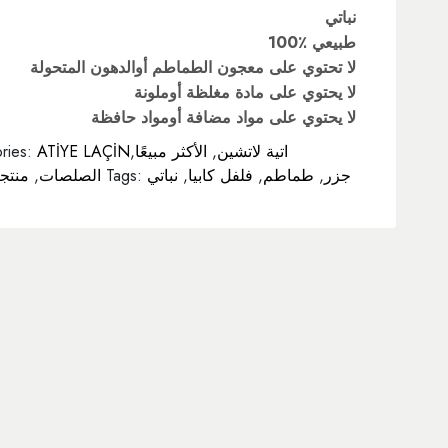
نباتي
100٪ طبيعي
لا تحتوي على معجون الطماطم أوالدهون المتحولة
لا يحتوي على مادة مغلظة أوملونة
لا يحتوي على مواد مضافة أومواد حافظة
ATİYE LAÇİNاتية لاتشين
,
الأكثر مبيعًا
,
ries:
جزر
,
طماطم
,
فلفل كابيا
,
نباتي
Tags:
الصلصات
,
منتج