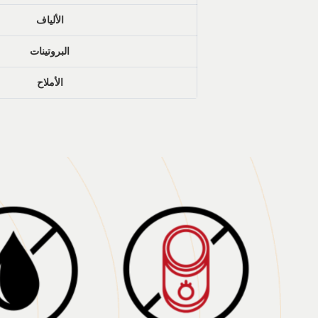
الألياف
البروتينات
الأملاح