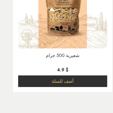
شعيرية 500 جرام
4.9 $
أضف للسلة