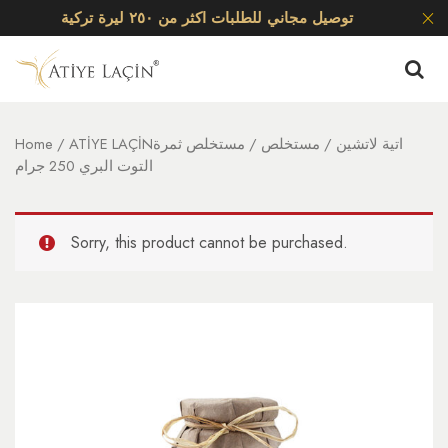
توصيل مجاني للطلبات اكثر من ٢٥٠ ليرة تركية
ATİYE LAÇİNاتية لاتشين
/
مستخلص
/ مستخلص ثمرة
/
Home
التوت البري 250 جرام
Sorry, this product cannot be purchased.