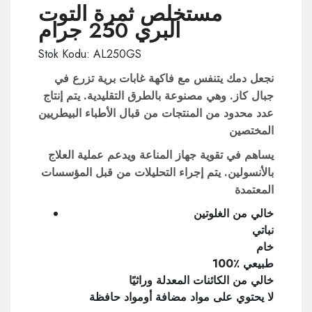
مستخلص ثمرة التوت
البري 250 جرام
Stok Kodu: AL250GS
نجعل دمك يتنفس مع فاكهة غابات برية تزرع في
جبال كاز. وهي مصنوعة بالطرق التقليدية. يتم إنتاج
عدد محدود من المنتجات من قبال الأطباء البيطريين
المختصين
يساهم في تقوية جهاز المناعة ويدعم عملية العلاج
بالأنسولين. يتم إجراء التحليلات من قبل المؤسسات
المعتمدة
خالي من الغلوتين
نباتي
خام
100٪ طبيعي
خالي من الكائنات المعدلة وراثيًا
لا يحتوي على مواد مضافة أومواد حافظة