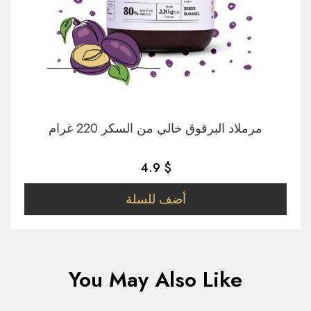
مرملاد البرقوق خالي من السكر 220 غرام
4.9 $
أضف للسلة
You May Also Like