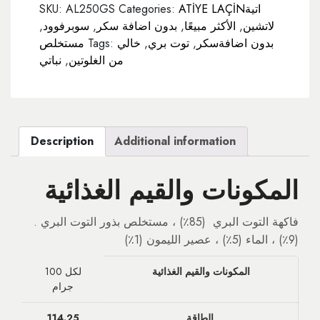
ATİYE LAÇİNاتية
Categories:
AL250GS
SKU:
لاتشين
,
الأكثر مبيعًا
,
بدون اضافة سكر
,
سوبرفوود
,
بدون اضافةسكر
,
توت بري
,
خالي
Tags:
مستخلص
من الغلوتين
,
نباتي
Description
Additional information
المكونات والقيم الغذائية
.فاكهة التوت البري (85٪) ، مستخلص بذور التوت البري
(9٪) ، الماء (5٪) ، عصير الليمون (1٪)
المكونات والقيم الغذائية
لكل 100
جرام
الطاقة
114.25