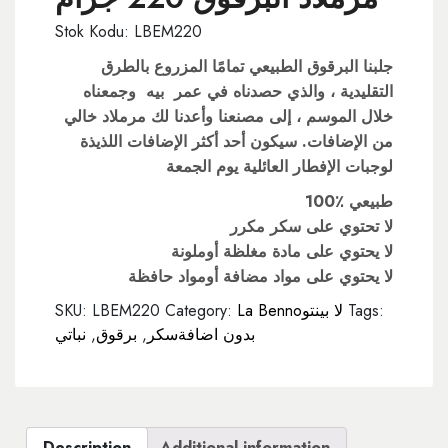
Stok Kodu: LBEM220
جلبنا البرقوق الطبيعي تمامًا المزروع بالطرق
التقليدية ، والذي حصدناه في عمر بيه وجمعناه
خلال الموسم ، إلى مصنعنا وأعدنا لك مرملاد خالي
من الإضافات. سيكون أحد أكثر الإضافات اللذيذة
لوجبات الإفطار العائلية يوم الجمعة
100٪ طبيعي
لا تحتوي على سكر مكرر
لا يحتوي على مادة مغلظة أوملونة
لا يحتوي على مواد مضافة أومواد حافظة
Tags:
La Bennoلا بينتو
Category:
LBEM220
SKU:
بدون اضافةسكر
,
برقوق
,
نباتي
Description
Additional information