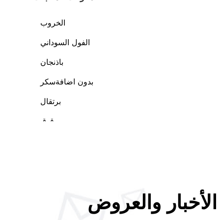
الخروب
الفول السوداني
باذنجان
بدون اضافةسكر
برتقال
برقوق
بندق
بيضة
تفاح
تمر
توت بري