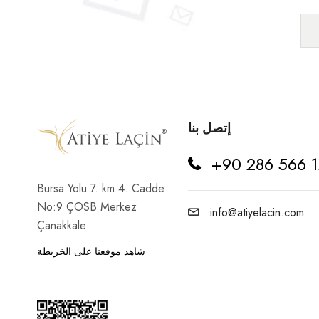
ثمر الورد
جزر
جوز
جوزة الهند
إتصل بنا
حليب
+90 286 566 1
خالي من الغلوتين
Bursa Yolu 7. km 4. Cadde
خوخ
No:9 ÇOSB Merkez
info@atiyelacin.com
Çanakkale
سفرجل
شاهد موقعنا على الخريطة
طحين
طماطم
عنب