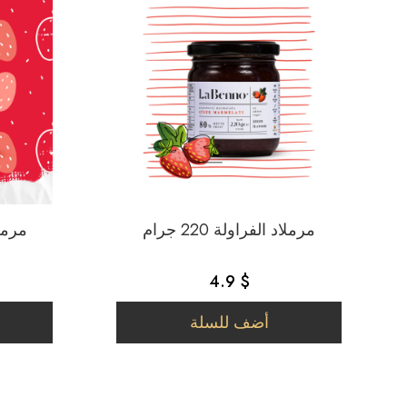
مرملاد الفراولة 220 جرام
مرملاد 
4.9 $
أضف للسلة